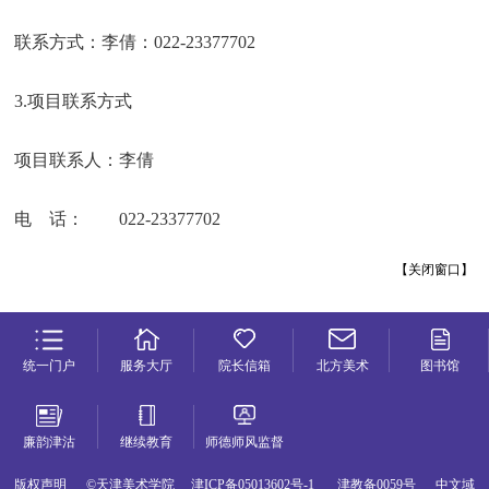
联系方式：李倩：022-23377702
3.项目联系方式
项目联系人：李倩
电 话： 022-23377702
【
关闭窗口
】
统一门户
服务大厅
院长信箱
北方美术
图书馆
廉韵津沽
继续教育
师德师风监督
版权声明 ©天津美术学院 津ICP备05013602号-1 津教备0059号 中文域