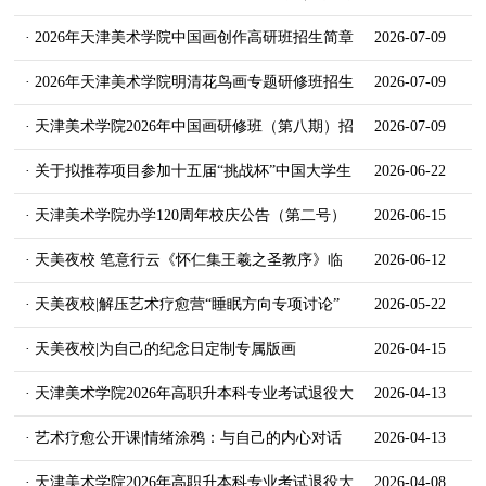
升本）招生简章
· 2026年天津美术学院中国画创作高研班招生简章
2026-07-09
· 2026年天津美术学院明清花鸟画专题研修班招生
2026-07-09
简章
· 天津美术学院2026年中国画研修班（第八期）招
2026-07-09
生简章
· 关于拟推荐项目参加十五届“挑战杯”中国大学生
2026-06-22
创业计划竞赛国赛的公示
· 天津美术学院办学120周年校庆公告（第二号）
2026-06-15
· 天美夜校 笔意行云《怀仁集王羲之圣教序》临
2026-06-12
摹与创作
· 天美夜校|解压艺术疗愈营“睡眠方向专项讨论”
2026-05-22
· 天美夜校|为自己的纪念日定制专属版画
2026-04-15
· 天津美术学院2026年高职升本科专业考试退役大
2026-04-13
学生士兵成绩查询公告
· 艺术疗愈公开课|情绪涂鸦：与自己的内心对话
2026-04-13
· 天津美术学院2026年高职升本科专业考试退役大
2026-04-08