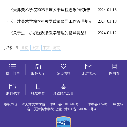
行方案）》
· 《天津美术学院2023年度关于课程思政"专项督
2024-01-18
导工作方案》
· 《天津美术学院本科教学质量督导工作管理规定
2024-01-18
（修订稿）》
· 《关于进一步加强课堂教学管理的指导意见》
2024-01-12
共7条 1/1
首页
上页
下页
尾页
统一门户
服务大厅
院长信箱
北方美术
图书馆
廉韵津沽
继续教育
师德师风监督
版权声明 ©天津美术学院 津ICP备05013602号-1 津教备0059号 中文域
名：天津美术学院.公益 津ICP备05013602号-4