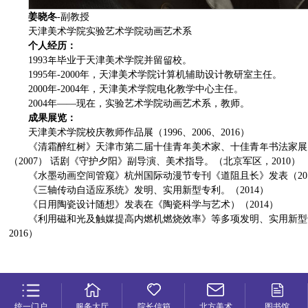
姜晓冬
-副教授
天津美术学院实验艺术学院动画艺术系
个人经历：
1993年毕业于天津美术学院并留留校。
1995年-2000年，天津美术学院计算机辅助设计教研室主任。
2000年-2004年，天津美术学院电化教学中⼼主任。
2004年——现在，实验艺术学院动画艺术系，教师。
成果展览：
天津美术学院校庆教师作品展（1996、2006、2016）
《清霜醉红树》天津市第⼆届⼗佳青年美术家、十佳青年书法家展
（2007） 话剧《守护夕阳》副导演、美术指导。（北京军区，2010）
《水墨动画空间管窥》杭州国际动漫节专刊《道阻且长》发表（20
《三轴传动自适应系统》发明、实用新型专利。（2014）
《日用陶瓷设计随想》发表在《陶瓷科学与艺术）（2014）
《利⽤磁和光及触媒提高内燃机燃烧效率》等多项发明、实用新型专利
2016）
统一门户
服务大厅
院长信箱
北方美术
图书馆