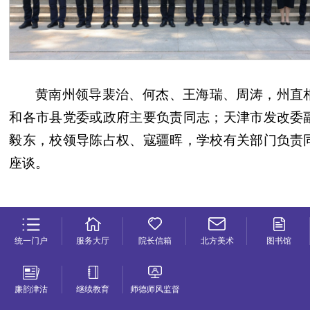
黄南州领导裴治、何杰、王海瑞、周涛，州直
和各市县党委或政府主要负责同志；天津市发改委
毅东，校领导陈占权、寇疆晖，学校有关部门负责
座谈。
统一门户
服务大厅
院长信箱
北方美术
图书馆
廉韵津沽
继续教育
师德师风监督