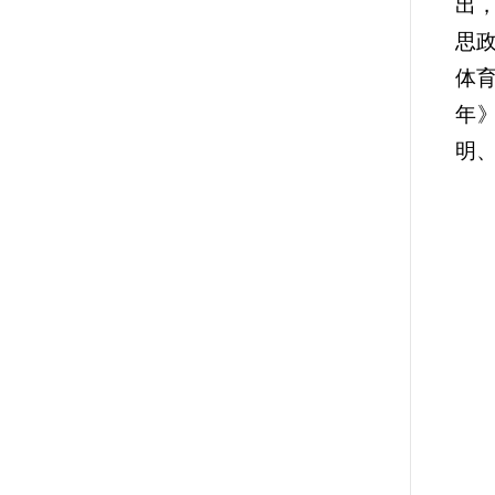
出
思
体
年
明