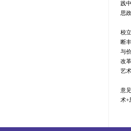
践
思
校
断
与
改
艺
意
术