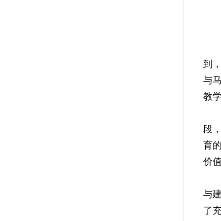
到
与
教
段
育
价
与
了