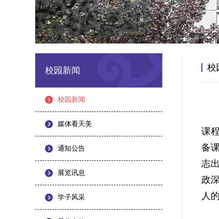
校
校园新闻
校园新闻
媒体看天美
课
备
通知公告
志
展览讯息
政
人
学子风采